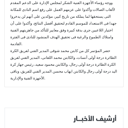
ووجه رؤساء الأجهزة الفنية الشكر لمجلس الإدارة على الدعم المقدم
لألعاب الصالات وأكدوا على عزمهم العمل على رفع اسم النادى للمكانة
التى يستحقها لما يملكه من تاريخ كبير، مؤكدين على أنهم لن يدخروا
جهدا فى الاستعداد للموسم القادم لتحقيق أفضل النتائج، وأكدوا على أن
اختيار اللاعبين جرى بدقة كبيرة وفق معايير للتأكد من جاهزيتهم الفنية
وامتلاك الطموح والرغبة فى تحقيق الهدف المنشود للنادى فى الفترة
القادمة.
حضر المؤتمر كل من كابتن محمد شوقى المدير الفني لفريق الكرة
الطائرة درجة أولى أنسات، والكابتن محمد اللقانى، المدير الفني لفريق
الكرة الطائرة درجة أولى رجال، والكابتن محمود سعيد، رئيس جهاز كرة
اليد درجة أولى رجال والكابتن ايهاب محسن المدير الفني للفريق، وباقى
الأجهزة الفنية والإدارية.
أرشيف الأخبـــار