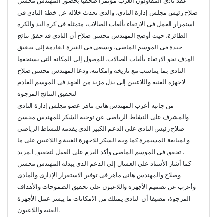
عقد نادى المقاولون العرب مؤتمرا صحفيا بحضور المهندس محسن
صلاح رئيس مجلس إدارة النادى، والذى تحدث خلاله عن خطة النادى فى
استمرار العمل فى الارتقاء بألعاب الصالات، متمثلة فى كرة اليد والكرة
الطائرة، حيث أوضح المهندس محسن صلاح أن النادى قد حقق نتائج
جيدة فى الموسم الماضى، ويسعى فى الفترة القادمة إلى تحقيق
الهدف نحو الارتقاء بألعاب الصالات، للوصول إلى المكانة التى يستحقها
النادى بما يتناسب مع تاريخه وامكانته، ودعا المهندس محسن صلاح
الاجهزة الفنية واللاعبين إلى بذل مزيد من الجهد فى الموسم القادم
لتحقيق النتائج المرجوة.
من جانبه أعرب المهندس هانى ماهر عضو مجلس إدارة النادى
والمشرف على النشاط الرياضى عن توجيه الشكر للمهندس محسن
صلاح رئيس النادى على الدعم الكبير الذى يقدمه للنشاط الرياضى
والمتابعة المستمرة كما وجه الشكر للاجهزة الفنية و اللاعبين على ما
تحقق فى الموسم الماضى وأكد العزم على العمل لتحقيق المزيد .
كما أشار الأستاذ على العسال إلى الدعم الذى يبذله المهندس محسن
وصلاح والمهندس هانى ماهر فى توفير الاستقرار الإدارى والمادى
وأعرب عن تصميم الأجهزة واللاعبون على تحقيق الطموحات والأهداف
المرجوة، مضيقا أن النادى يمتلك من الامكانات ما ييسر عمل الأجهزة
الفنية واللاعبون.