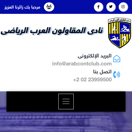
مرحبا بك زائرنا العزيز
نادى المقاولون العرب الرياضى
البريد الإلكترونى
info@arabcontclub.com
اتصل بنا
23959500 02 2+