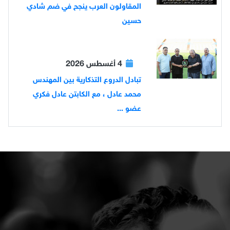
المقاولون العرب ينجح في ضم شادي
حسين
4 أغسطس 2026
تبادل الدروع التذكارية بين المهندس
محمد عادل ، مع الكابتن عادل فكري
عضو ...