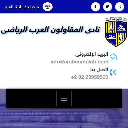
مرحبا بك زائرنا العزيز
نادى المقاولون العرب الرياضى
البريد الإلكترونى
info@arabcontclub.com
اتصل بنا
23959500 02 2+