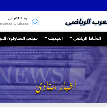
البريد الإلكترونى
لعرب الرياضى
arabcontclub.com
النشاط الرياضى
التجديف
مجتمع المقاولون الع