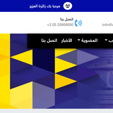
مرحبا بك زائرنا العزيز
اتصل بنا
23959500 02 2+
info@
رب
العضوية
الأخبار
اتصل بنا