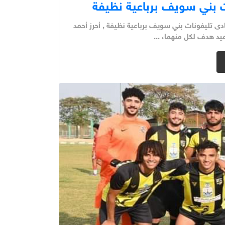
 2004 في الفوز على فريق نادى تليفونات بني سويف برباعية نظيفة , أحرز أحمد
يد هدف لكل منهما، ...