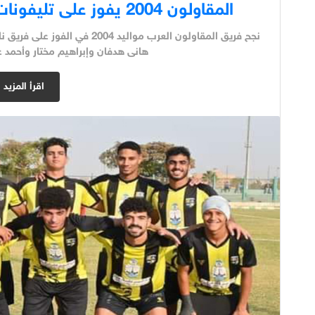
المقاولون 2004 يفوز على تليفونات بني سويف برباعية نظيفة
نجح فريق المقاولون العرب مواليد
هانى هدفان وإبراهيم مختار وأحمد ع
اقرأ المزيد