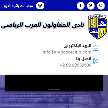
مرحبا بك زائرنا العزيز
نادى المقاولون العرب الرياضى
البريد الإلكترونى
info@arabcontclub.com
اتصل بنا
23959500 02 2+