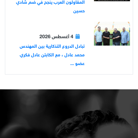
المقاولون العرب ينجح في ضم شادي
حسين
4 أغسطس 2026
تبادل الدروع التذكارية بين المهندس
محمد عادل ، مع الكابتن عادل فكري
عضو ...