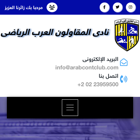
مرحبا بك زائرنا العزيز
نادى المقاولون العرب الرياضى
البريد الإلكترونى
info@arabcontclub.com
اتصل بنا
23959500 02 2+