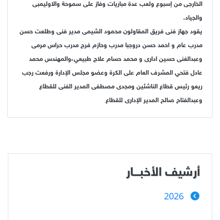
الخارجى من إسبوع ولعب عدة مباريات وفاز على سموحة والاوليمبى
والجياد.
يقود جهاز فنى فريق المقاولون محمود الشيمى مدير فنى وطلعت حسن
مدرب عام و احمد حسن دروجبا مدرب وحازم فرج مدرب حراس مرمى
وعبدالغنى حسين ادارى و محمد حسام علاج طبيعي،والمهندس محمد
عادل فتحي المشرف العام على الكرة وعضو مجلس الإدارة ورفعت رجب
ريعو رئيس قطاع الناشئين ومجدى مصطفى المدير الفنى للقطاع
وعبدالفتاح صالح المدير الإدارى للقطاع
أرشيف الأخبـــار
2026