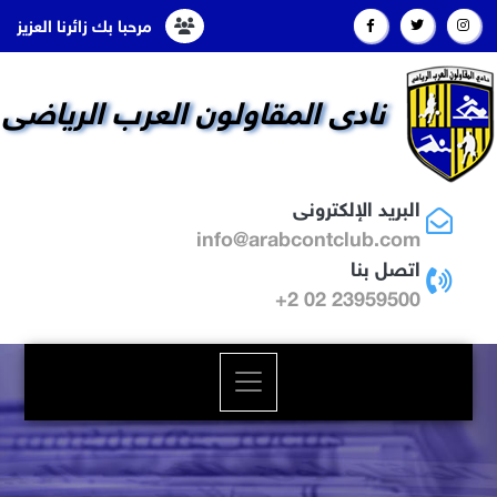
مرحبا بك زائرنا العزيز
نادى المقاولون العرب الرياضى
البريد الإلكترونى
info@arabcontclub.com
اتصل بنا
23959500 02 2+