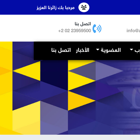
مرحبا بك زائرنا العزيز
اتصل بنا
23959500 02 2+
info@
رب
العضوية
الأخبار
اتصل بنا