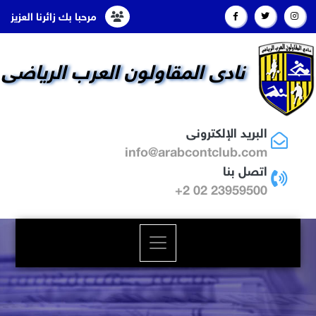
مرحبا بك زائرنا العزيز
نادى المقاولون العرب الرياضى
البريد الإلكترونى
info@arabcontclub.com
اتصل بنا
23959500 02 2+