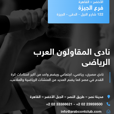
الأخضر – القاهرة
فرع الجيزة
122 شارع النيل - الدقى - الجيزة
نادى المقاولون العرب
الرياضى
نادي مصري، رياضي، اجتماعي ويضم واحد من أكبر استادات كرة
القدم في مصر كما يضم العديد من المنشآت الرياضية والملاعب.
مدينة نصر – طريق النصر – الجبل الأخضر – القاهرة
23959500 02 2+ - 33388621 02 2+
info@arabcontclub.com