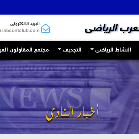
البريد الإلكترونى
لعرب الرياضى
arabcontclub.com
النشاط الرياضى
التجديف
مجتمع المقاولون الع