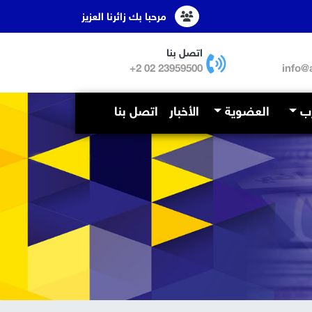
مرحبا بك زائرنا العزيز
اتصل بنا
23959500 02 2+
info@
رب
العضوية
الأخبار
اتصل بنا